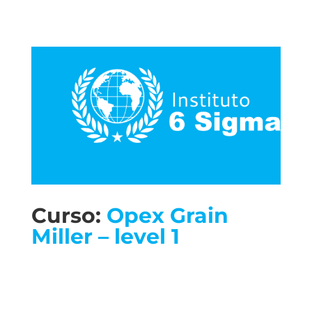
Curso:
Opex Grain
Miller – level 1