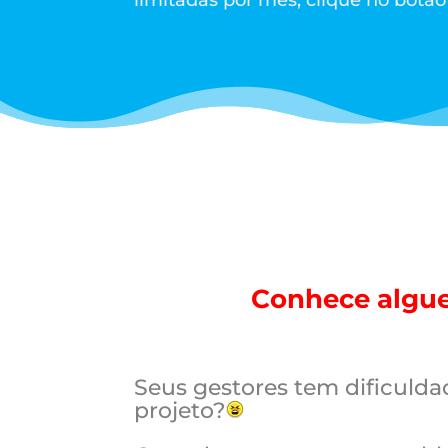
limitadas por mês, clique no botão
Conhece algue
Seus gestores tem dificuld
projeto?