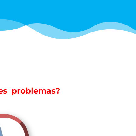
es pr
oblemas?