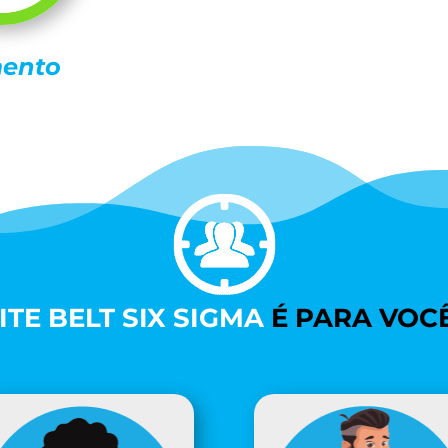
mento
TE BELT SIX SIGMA
É PARA VOCÊ