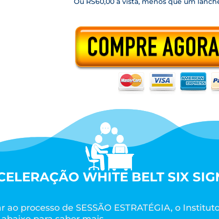
Ou RS60,00 a vista, menos que um lanche
CELERAÇÃO WHITE BELT SIX SIG
tar ao processo de SESSÃO ESTRATÉGIA, o Instituto