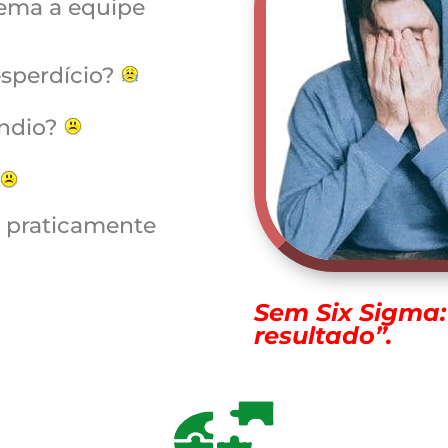
ema a equipe
esperdício?
êndio?
?
 praticamente
Sem Six Sigma:
resultado”.