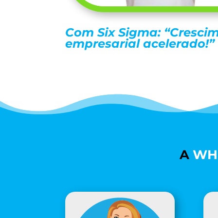
Com Six Sigma: “Cresci
empresarial acelerado!”
A
WHI