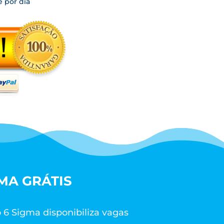
 por dia
MA GRÁTIS
 6 Sigma disponibiliza vagas