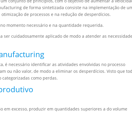
 um conjunto de princípios, com o objetivo de aumentar a velocid
nufacturing de forma sintetizada consiste na implementação de u
a otimização de processos e na redução de desperdícios.
o, no momento necessário e na quantidade requerida.
isa ser cuidadosamente aplicado de modo a atender as necessidad
anufacturing
, é necessário identificar as atividades envolvidas no processo
am ou não valor, de modo a eliminar os desperdícios. Visto que to
ão categorizadas como perdas.
produtivo
ão em excesso, produzir em quantidades superiores a do volume