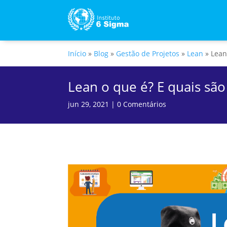
Início
»
Blog
»
Gestão de Projetos
»
Lean
»
Lean
Lean o que é? E quais são
jun 29, 2021
|
0 Comentários