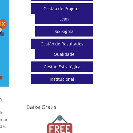
Gestão de Projetos
Lean
Six Sigma
Gestão de Resultados
Qualidade
Gestão Estratégica
Institucional
m
Baixe Grátis
do
inar
de.