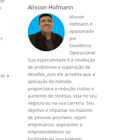
ade
Alisson Hofmann
m
Alisson
Hofmann é
apaixonado
es
por
Excelência
Operacional.
Sua especialidade é a resolução
de problemas e superação de
desafios, pois ele acredita que a
das a
aplicação do método
proporciona a redução custos e
aumento de receitas, seja no seu
negócio ou na sua carreira. Seu
objetivo é impactar no máximo
de pessoas possíveis, sejam
empresários, aspirantes a
empreendedores ou
profissionais que estejam