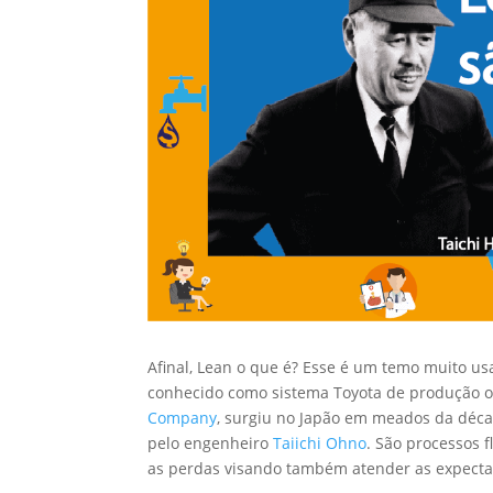
Afinal, Lean o que é? Esse é um temo muito u
conhecido como sistema Toyota de produção o
Company
, surgiu no Japão em meados da déc
pelo engenheiro
Taiichi Ohno
. São processos 
as perdas visando também atender as expectat